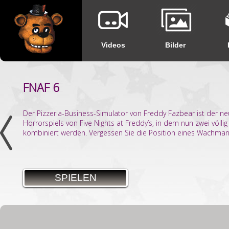
Videos
Bilder
FNAF 6
Der Pizzeria-Business-Simulator von Freddy Fazbear ist der ne
Horrorspiels von Five Nights at Freddy’s, in dem nun zwei völli
kombiniert werden. Vergessen Sie die Position eines Wachmann
SPIELEN